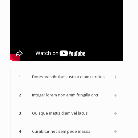
1
Donec vestibulum justo a diam ultricies
2
Integer lorem non enim fringilla orci
3
Quisque mattis diam vel lacus
4
Curabitur nec sem pede massa