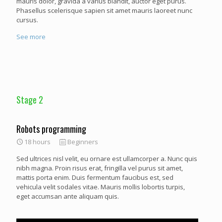
mauris dolor, gravida a varius blandit, auctor eget purus.
Phasellus scelerisque sapien sit amet mauris laoreet nunc
cursus.
See more
Stage 2
Robots programming
18 hours
Beginners
Sed ultrices nisl velit, eu ornare est ullamcorper a. Nunc quis
nibh magna. Proin risus erat, fringilla vel purus sit amet,
mattis porta enim. Duis fermentum faucibus est, sed
vehicula velit sodales vitae. Mauris mollis lobortis turpis,
eget accumsan ante aliquam quis.