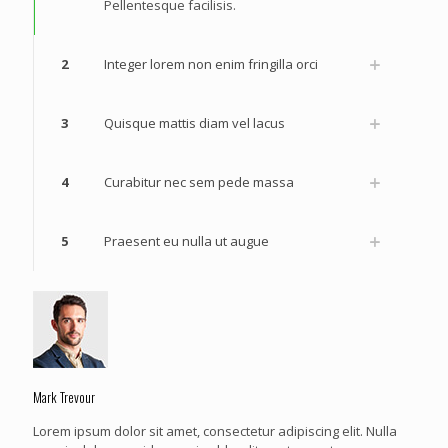
Pellentesque facilisis.
2
Integer lorem non enim fringilla orci
3
Quisque mattis diam vel lacus
4
Curabitur nec sem pede massa
5
Praesent eu nulla ut augue
Mark Trevour
Lorem ipsum dolor sit amet, consectetur adipiscing elit. Nulla